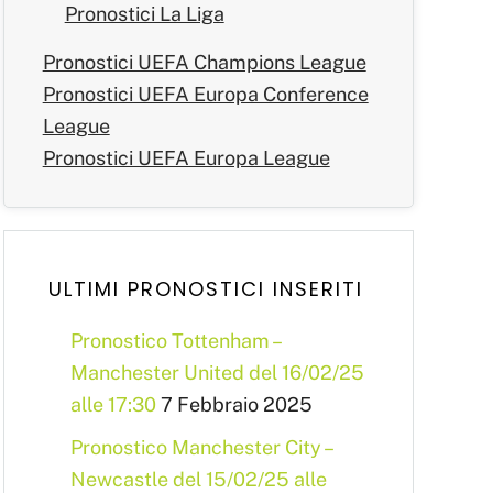
Pronostici La Liga
Pronostici UEFA Champions League
Pronostici UEFA Europa Conference
League
Pronostici UEFA Europa League
ULTIMI PRONOSTICI INSERITI
Pronostico Tottenham –
Manchester United del 16/02/25
alle 17:30
7 Febbraio 2025
Pronostico Manchester City –
Newcastle del 15/02/25 alle