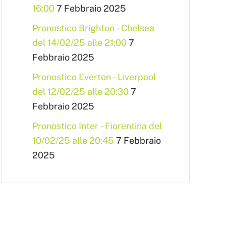
16:00
7 Febbraio 2025
Pronostico Brighton – Chelsea
del 14/02/25 alle 21:00
7
Febbraio 2025
Pronostico Everton – Liverpool
del 12/02/25 alle 20:30
7
Febbraio 2025
Pronostico Inter – Fiorentina del
10/02/25 alle 20:45
7 Febbraio
2025