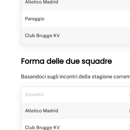
Atletico Madrid
Pareggio
Club Brugge KV
Forma delle due squadre
Basandoci sugli incontri della stagione corren
SQUADRA
Atletico Madrid
Club Brugge KV