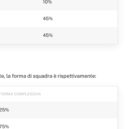
10%
45%
45%
te, la forma di squadra è rispettivamente:
FORMA COMPLESSIVA
25%
75%