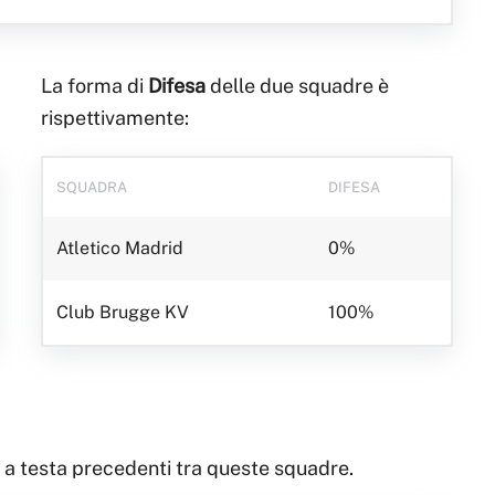
La forma di
Difesa
delle due squadre è
rispettivamente:
SQUADRA
DIFESA
Atletico Madrid
0%
Club Brugge KV
100%
a a testa precedenti tra queste squadre.