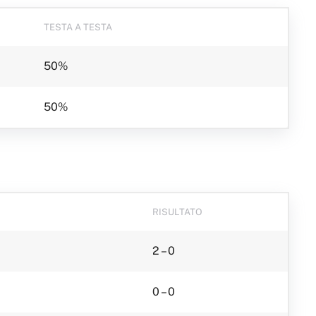
TESTA A TESTA
50%
50%
RISULTATO
2 – 0
0 – 0