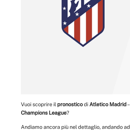
Vuoi scoprire il
pronostico
di
Atletico Madrid
Champions League
?
Andiamo ancora più nel dettaglio, andando ad a