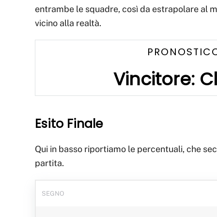
entrambe le squadre, così da estrapolare al 
vicino alla realtà.
PRONOSTICO
Vincitore: 
Esito Finale
Qui in basso riportiamo le percentuali, che sec
partita.
SEGNO