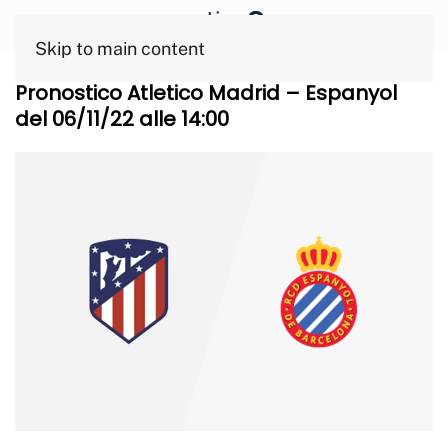
Skip to main content
Pronostico Atletico Madrid – Espanyol
del 06/11/22 alle 14:00