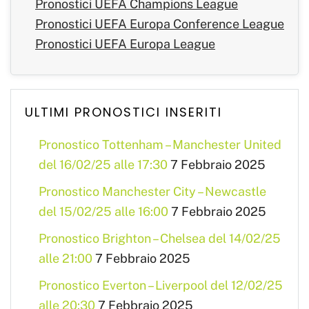
Pronostici UEFA Champions League
Pronostici UEFA Europa Conference League
Pronostici UEFA Europa League
ULTIMI PRONOSTICI INSERITI
Pronostico Tottenham – Manchester United
del 16/02/25 alle 17:30
7 Febbraio 2025
Pronostico Manchester City – Newcastle
del 15/02/25 alle 16:00
7 Febbraio 2025
Pronostico Brighton – Chelsea del 14/02/25
alle 21:00
7 Febbraio 2025
Pronostico Everton – Liverpool del 12/02/25
alle 20:30
7 Febbraio 2025