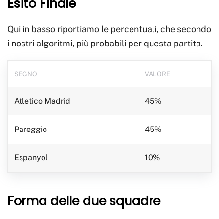
Esito Finale
Qui in basso riportiamo le percentuali, che secondo
i nostri algoritmi, più probabili per questa partita.
SEGNO
VALORE
Atletico Madrid
45%
Pareggio
45%
Espanyol
10%
Forma delle due squadre