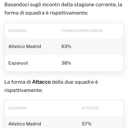
Basandoci sugli incontri della stagione corrente, la
forma di squadra è rispettivamente:
SQUADRA
FORMA COMPLESSIVA
Atletico Madrid
63%
Espanyol
38%
La forma di
Attacco
delle due squadre è
rispettivamente:
SQUADRA
ATTACCO
Atletico Madrid
57%