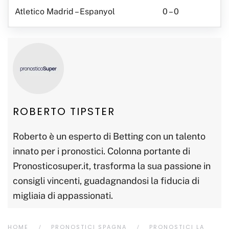
Atletico Madrid – Espanyol
0 – 0
ROBERTO TIPSTER
Roberto è un esperto di Betting con un talento
innato per i pronostici. Colonna portante di
Pronosticosuper.it, trasforma la sua passione in
consigli vincenti, guadagnandosi la fiducia di
migliaia di appassionati.
HOME
PRONOSTICI SPAGNA
PRONOSTICI LA