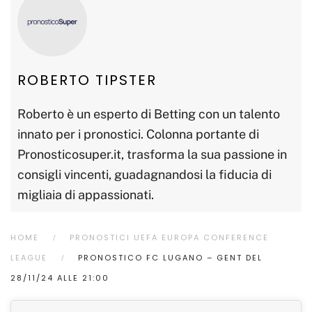
ROBERTO TIPSTER
Roberto è un esperto di Betting con un talento
innato per i pronostici. Colonna portante di
Pronosticosuper.it, trasforma la sua passione in
consigli vincenti, guadagnandosi la fiducia di
migliaia di appassionati.
HOME
PRONOSTICI UEFA EUROPA CONFERENCE
LEAGUE
PRONOSTICO FC LUGANO – GENT DEL
28/11/24 ALLE 21:00