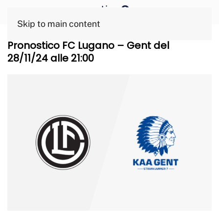
Skip to main content
Pronostico FC Lugano – Gent del
28/11/24 alle 21:00