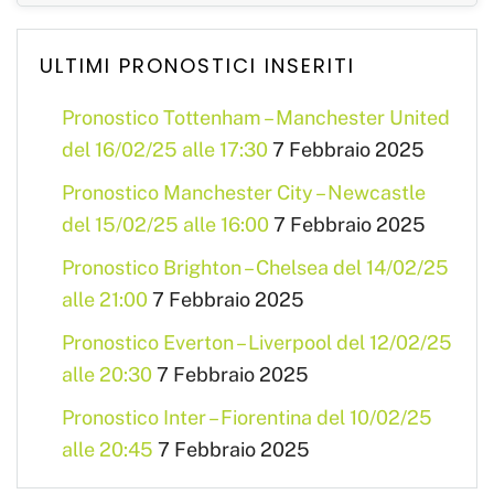
ULTIMI PRONOSTICI INSERITI
Pronostico Tottenham – Manchester United
del 16/02/25 alle 17:30
7 Febbraio 2025
Pronostico Manchester City – Newcastle
del 15/02/25 alle 16:00
7 Febbraio 2025
Pronostico Brighton – Chelsea del 14/02/25
alle 21:00
7 Febbraio 2025
Pronostico Everton – Liverpool del 12/02/25
alle 20:30
7 Febbraio 2025
Pronostico Inter – Fiorentina del 10/02/25
alle 20:45
7 Febbraio 2025