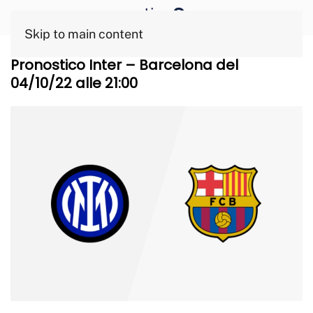
Skip to main content
Pronostico Inter – Barcelona del
04/10/22 alle 21:00