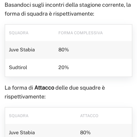
Basandoci sugli incontri della stagione corrente, la
forma di squadra è rispettivamente:
SQUADRA
FORMA COMPLESSIVA
Juve Stabia
80%
Sudtirol
20%
La forma di
Attacco
delle due squadre è
rispettivamente:
SQUADRA
ATTACCO
Juve Stabia
80%