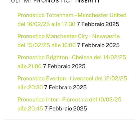
ULTIMI PRONOSTICI INSERITI
Pronostico Tottenham – Manchester United
del 16/02/25 alle 17:30
7 Febbraio 2025
Pronostico Manchester City – Newcastle
del 15/02/25 alle 16:00
7 Febbraio 2025
Pronostico Brighton – Chelsea del 14/02/25
alle 21:00
7 Febbraio 2025
Pronostico Everton – Liverpool del 12/02/25
alle 20:30
7 Febbraio 2025
Pronostico Inter – Fiorentina del 10/02/25
alle 20:45
7 Febbraio 2025