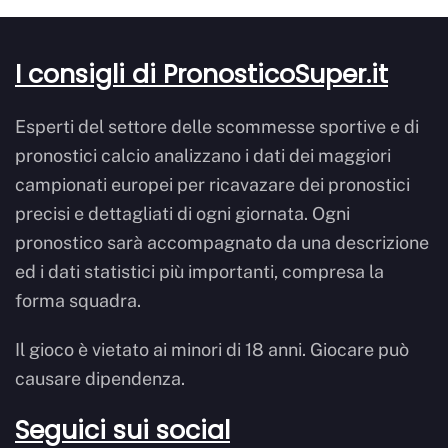
I consigli di PronosticoSuper.it
Esperti del settore delle scommesse sportive e di
pronostici calcio analizzano i dati dei maggiori
campionati europei per ricavazare dei pronostici
precisi e dettagliati di ogni giornata. Ogni
pronostico sarà accompagnato da una descrizione
ed i dati statistici più importanti, compresa la
forma squadra.
Il gioco è vietato ai minori di 18 anni. Giocare può
causare dipendenza.
Seguici sui social