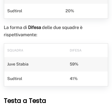
Sudtirol
20%
La forma di
Difesa
delle due squadre è
rispettivamente:
SQUADRA
DIFESA
Juve Stabia
59%
Sudtirol
41%
Testa a Testa