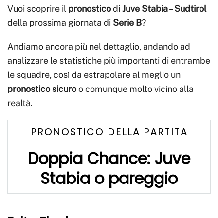
Vuoi scoprire il
pronostico
di
Juve Stabia
–
Sudtirol
della prossima giornata di
Serie B
?
Andiamo ancora più nel dettaglio, andando ad
analizzare le statistiche più importanti di entrambe
le squadre, così da estrapolare al meglio un
pronostico sicuro
o comunque molto vicino alla
realtà.
PRONOSTICO DELLA PARTITA
Doppia Chance: Juve
Stabia o pareggio