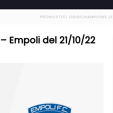
PRONOSTICI OGGI
CHAMPIONS L
– Empoli del 21/10/22