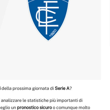
i
della prossima giornata di
Serie A
?
nalizzare le statistiche più importanti di
meglio un
pronostico sicuro
o comunque molto