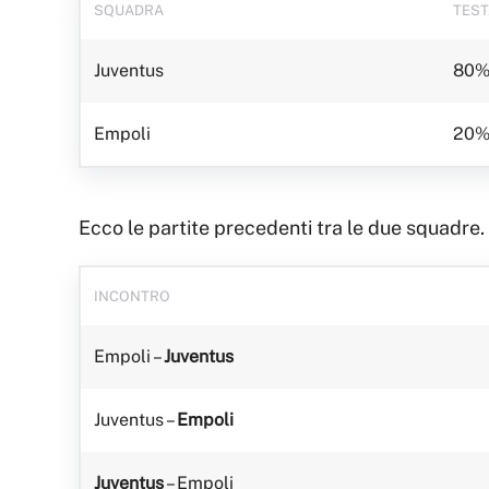
SQUADRA
TEST
Juventus
80
Empoli
20
Ecco le partite precedenti tra le due squadre.
INCONTRO
Empoli –
Juventus
Juventus –
Empoli
Juventus
– Empoli