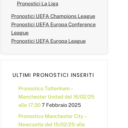
Pronostici La Liga
Pronostici UEFA Champions League
Pronostici UEFA Europa Conference
League
Pronostici UEFA Europa League
ULTIMI PRONOSTICI INSERITI
Pronostico Tottenham –
Manchester United del 16/02/25
alle 17:30
7 Febbraio 2025
Pronostico Manchester City –
Newcastle del 15/02/25 alle