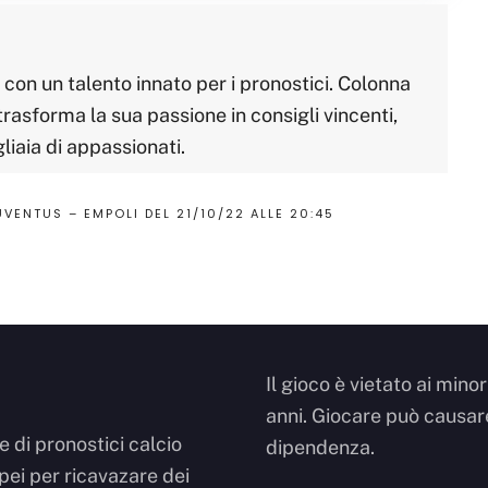
 con un talento innato per i pronostici. Colonna
trasforma la sua passione in consigli vincenti,
liaia di appassionati.
VENTUS – EMPOLI DEL 21/10/22 ALLE 20:45
Il gioco è vietato ai minor
anni. Giocare può causar
 di pronostici calcio
dipendenza.
pei per ricavazare dei