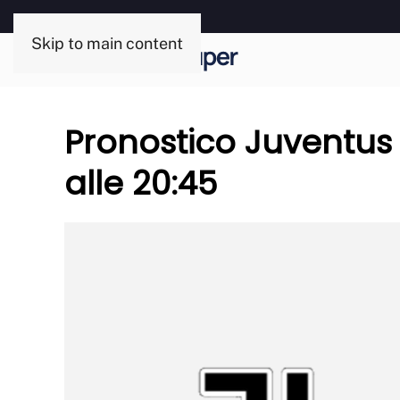
Skip to main content
Pronostico Juventus 
alle 20:45