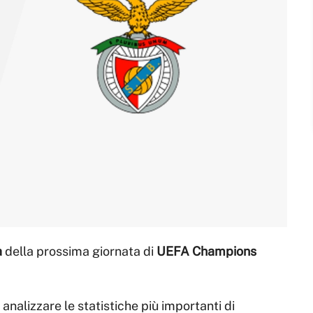
a
della prossima giornata di
UEFA Champions
nalizzare le statistiche più importanti di