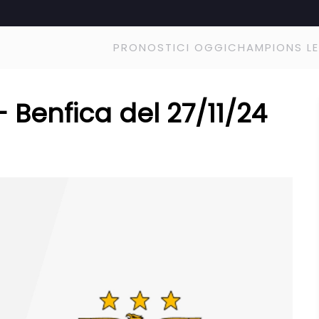
PRONOSTICI OGGI
CHAMPIONS L
Benfica del 27/11/24