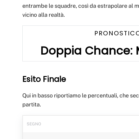
entrambe le squadre, così da estrapolare al 
vicino alla realtà.
PRONOSTICO
Doppia Chance: 
Esito Finale
Qui in basso riportiamo le percentuali, che sec
partita.
SEGNO