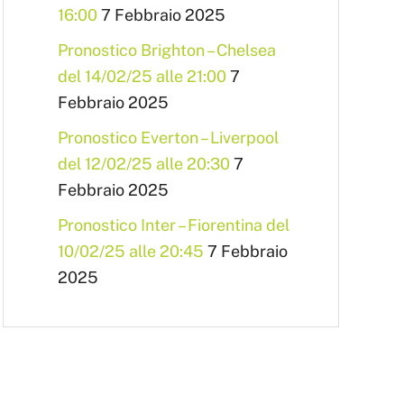
16:00
7 Febbraio 2025
Pronostico Brighton – Chelsea
del 14/02/25 alle 21:00
7
Febbraio 2025
Pronostico Everton – Liverpool
del 12/02/25 alle 20:30
7
Febbraio 2025
Pronostico Inter – Fiorentina del
10/02/25 alle 20:45
7 Febbraio
2025