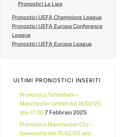
Pronostici La Liga
Pronostici UEFA Champions League
Pronostici UEFA Europa Conference
League
Pronostici UEFA Europa League
ULTIMI PRONOSTICI INSERITI
Pronostico Tottenham –
Manchester United del 16/02/25
alle 17:30
7 Febbraio 2025
Pronostico Manchester City –
Newcastle del 15/02/25 alle