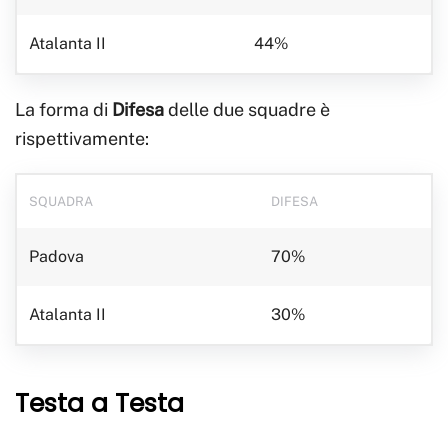
Atalanta II
44%
La forma di
Difesa
delle due squadre è
rispettivamente:
SQUADRA
DIFESA
Padova
70%
Atalanta II
30%
Testa a Testa