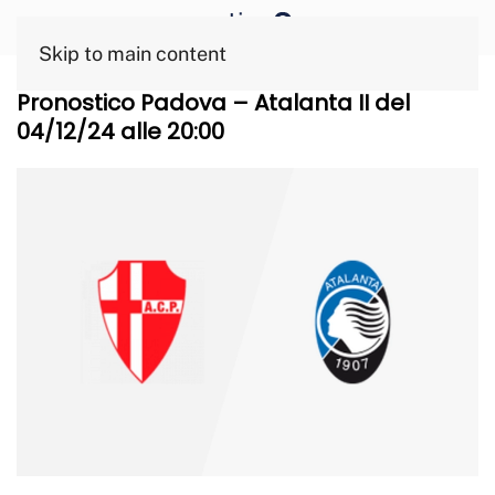
Skip to main content
Pronostico Padova – Atalanta II del
04/12/24 alle 20:00