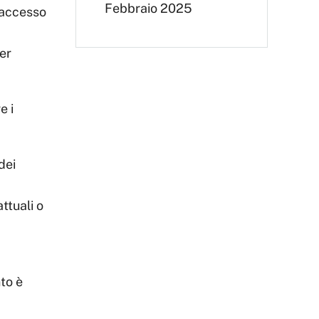
Febbraio 2025
l’accesso
per
e i
dei
ttuali o
to è