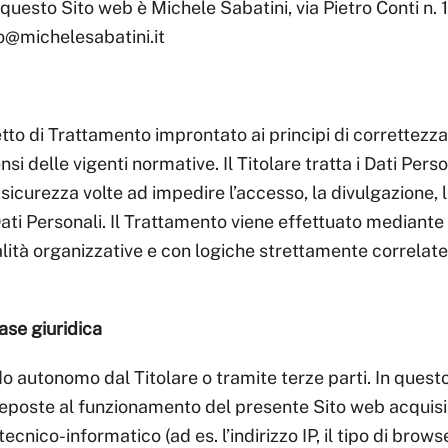
 questo Sito web è Michele Sabatini, via Pietro Conti n. 1
o@michelesabatini.it
etto di Trattamento improntato ai principi di correttezza,
si delle vigenti normative. Il Titolare tratta i Dati Perso
sicurezza volte ad impedire l’accesso, la divulgazione, 
Dati Personali. Il Trattamento viene effettuato mediante
lità organizzative e con logiche strettamente correlate
ase giuridica
o autonomo dal Titolare o tramite terze parti. In questo
preposte al funzionamento del presente Sito web acquis
tecnico-informatico (ad es. l’indirizzo IP, il tipo di brows