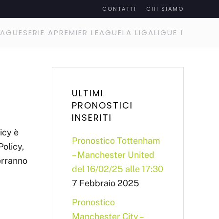
CONTATTI
CHI SIAMO
EAGUE
SERIE A
PREMIER LEAGUE
LA LIGA
LIGUE 1
ULTIMI
PRONOSTICI
INSERITI
icy è
Pronostico Tottenham
olicy,
– Manchester United
verranno
del 16/02/25 alle 17:30
7 Febbraio 2025
Pronostico
Manchester City –