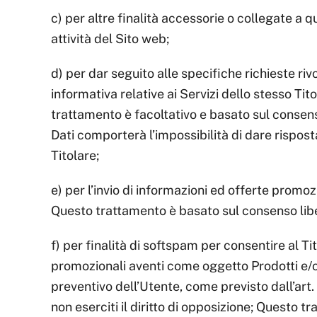
c) per altre finalità accessorie o collegate a 
attività del Sito web;
d) per dar seguito alle specifiche richieste riv
informativa relative ai Servizi dello stesso Ti
trattamento è facoltativo e basato sul consen
Dati comporterà l’impossibilità di dare risposta 
Titolare;
e) per l’invio di informazioni ed offerte promoz
Questo trattamento è basato sul consenso lib
f) per finalità di softspam per consentire al Ti
promozionali aventi come oggetto Prodotti e/o
preventivo dell’Utente, come previsto dall’art.
non eserciti il diritto di opposizione; Questo 