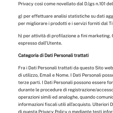
Privacy così come novellato dal D.lgs n.101 de
g) per effettuare analisi statistiche su dati a
per migliorare i prodotti e i servizi forniti da
h) per attività di profilazione a fini marketi
espresso dall’Utente.
Categoria di Dati Personali trattati
Fra i Dati Personali trattati da questo Sito we
di utilizzo, Email e Nome. I Dati Personali po
terze parti. I Dati Personali possono essere fo
durante le procedure di registrazione/accesso 
operazioni simili ed analoghe, quando comunica
informazioni fiscali utili all’acquisto. Ulteriori
di questa Privacy Policy o mediante testi infor