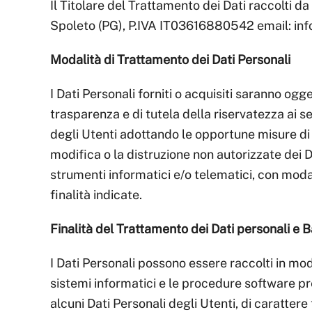
Il Titolare del Trattamento dei Dati raccolti da
Spoleto (PG), P.IVA IT03616880542 email:
inf
Modalità di Trattamento dei Dati Personali
I Dati Personali forniti o acquisiti saranno ogg
trasparenza e di tutela della riservatezza ai sen
degli Utenti adottando le opportune misure di 
modifica o la distruzione non autorizzate dei 
strumenti informatici e/o telematici, con moda
finalità indicate.
Finalità del Trattamento dei Dati personali e B
I Dati Personali possono essere raccolti in mod
sistemi informatici e le procedure software 
alcuni Dati Personali degli Utenti, di carattere 