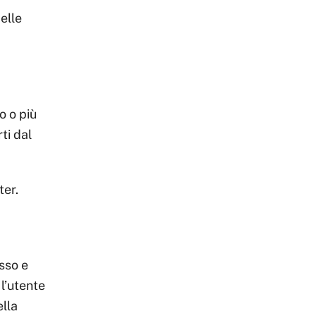
elle
o o più
ti dal
ter.
sso e
l’utente
ella