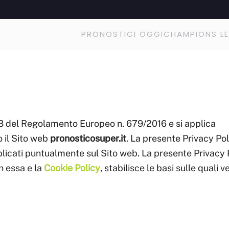
PRONOSTICI OGGI
CHAMPIONS L
. 13 del Regolamento Europeo n. 679/2016 e si applica
o il Sito web
pronosticosuper.it
. La presente Privacy Pol
icati puntualmente sul Sito web. La presente Privacy P
in essa e la
Cookie Policy
, stabilisce le basi sulle quali 