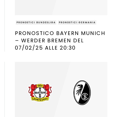
PRONOSTICI BUNDESLIGA
PRONOSTICI GERMANIA
PRONOSTICO BAYERN MUNICH
– WERDER BREMEN DEL
07/02/25 ALLE 20:30