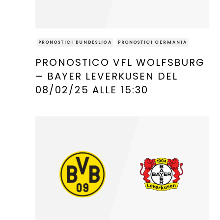
PRONOSTICI BUNDESLIGA
PRONOSTICI GERMANIA
PRONOSTICO VFL WOLFSBURG
– BAYER LEVERKUSEN DEL
08/02/25 ALLE 15:30