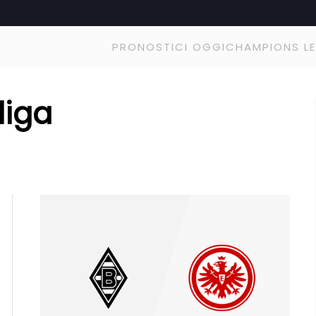
PRONOSTICI OGGI
CHAMPIONS L
liga