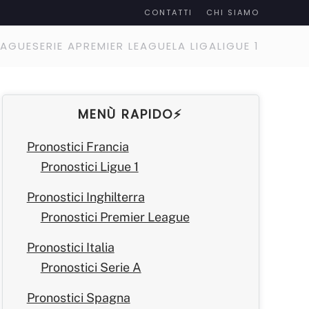
CONTATTI
CHI SIAMO
EAGUE
SERIE A
PREMIER LEAGUE
LA LIGA
LIGUE 1
MENÙ RAPIDO⚡
Pronostici Francia
Pronostici Ligue 1
Pronostici Inghilterra
Pronostici Premier League
Pronostici Italia
Pronostici Serie A
Pronostici Spagna