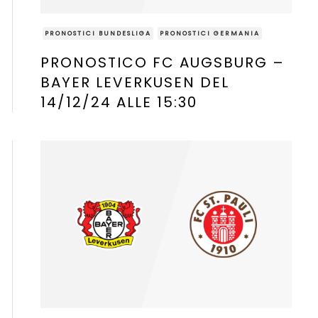
PRONOSTICI BUNDESLIGA
PRONOSTICI GERMANIA
PRONOSTICO FC AUGSBURG –
BAYER LEVERKUSEN DEL
14/12/24 ALLE 15:30