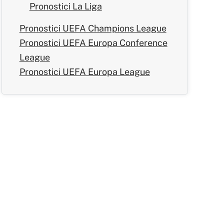
Pronostici La Liga
Pronostici UEFA Champions League
Pronostici UEFA Europa Conference
League
Pronostici UEFA Europa League