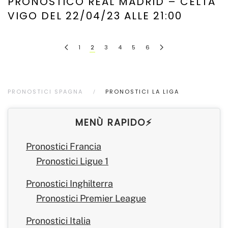
PRONOSTICO REAL MADRID – CELTA
VIGO DEL 22/04/23 ALLE 21:00
1
2
3
4
5
6
PRONOSTICI SPAGNA
PRONOSTICI LA LIGA
MENÙ RAPIDO⚡
Pronostici Francia
Pronostici Ligue 1
Pronostici Inghilterra
Pronostici Premier League
Pronostici Italia