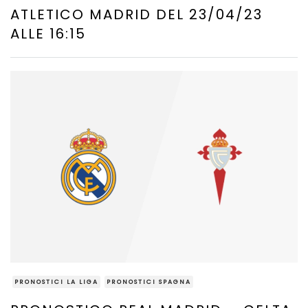
ATLETICO MADRID DEL 23/04/23
ALLE 16:15
PRONOSTICI LA LIGA
PRONOSTICI SPAGNA