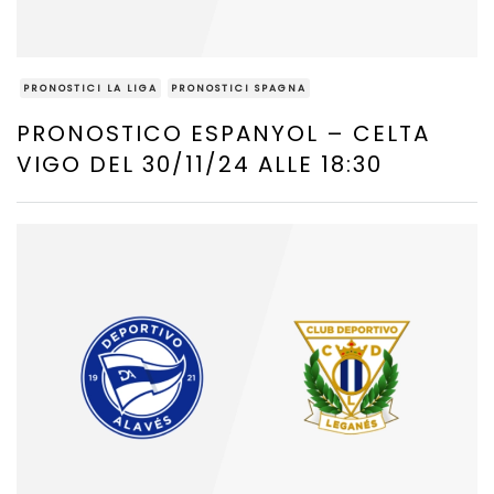
PRONOSTICI LA LIGA
PRONOSTICI SPAGNA
PRONOSTICO ESPANYOL – CELTA
VIGO DEL 30/11/24 ALLE 18:30