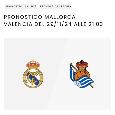
PRONOSTICI LA LIGA
PRONOSTICI SPAGNA
PRONOSTICO MALLORCA –
VALENCIA DEL 29/11/24 ALLE 21:00