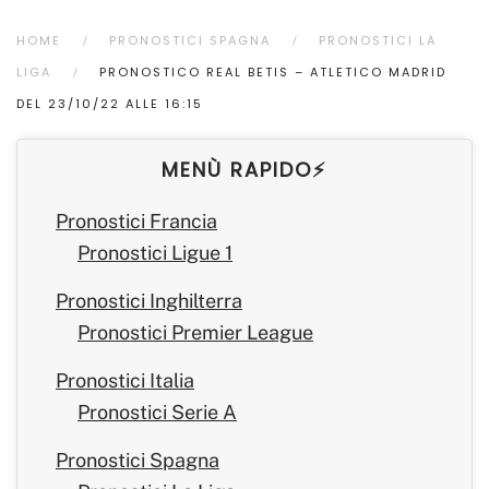
HOME
PRONOSTICI SPAGNA
PRONOSTICI LA
LIGA
PRONOSTICO REAL BETIS – ATLETICO MADRID
DEL 23/10/22 ALLE 16:15
MENÙ RAPIDO⚡
Pronostici Francia
Pronostici Ligue 1
Pronostici Inghilterra
Pronostici Premier League
Pronostici Italia
Pronostici Serie A
Pronostici Spagna