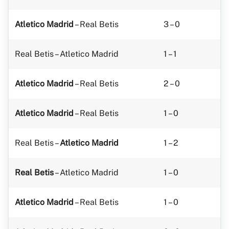
Atletico Madrid
– Real Betis
3 – 0
Real Betis – Atletico Madrid
1 – 1
Atletico Madrid
– Real Betis
2 – 0
Atletico Madrid
– Real Betis
1 – 0
Real Betis –
Atletico Madrid
1 – 2
Real Betis
– Atletico Madrid
1 – 0
Atletico Madrid
– Real Betis
1 – 0