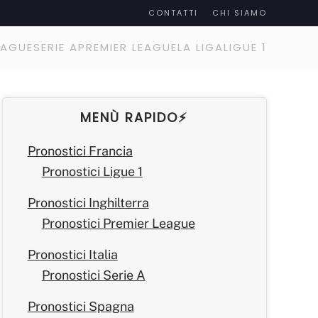
CONTATTI
CHI SIAMO
EAGUE
SERIE A
PREMIER LEAGUE
LA LIGA
LIGUE 1
MENÙ RAPIDO⚡
Pronostici Francia
Pronostici Ligue 1
Pronostici Inghilterra
Pronostici Premier League
Pronostici Italia
Pronostici Serie A
Pronostici Spagna