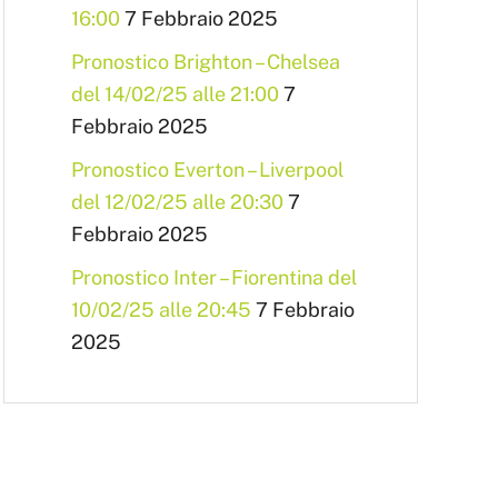
16:00
7 Febbraio 2025
Pronostico Brighton – Chelsea
del 14/02/25 alle 21:00
7
Febbraio 2025
Pronostico Everton – Liverpool
del 12/02/25 alle 20:30
7
Febbraio 2025
Pronostico Inter – Fiorentina del
10/02/25 alle 20:45
7 Febbraio
2025