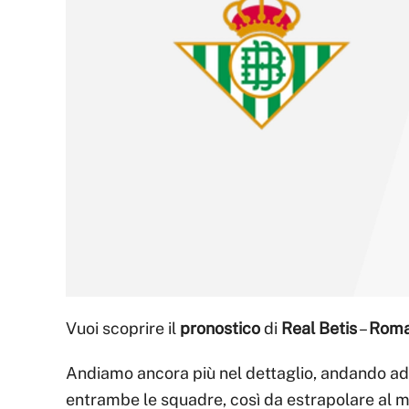
Vuoi scoprire il
pronostico
di
Real Betis
–
Rom
Andiamo ancora più nel dettaglio, andando ad a
entrambe le squadre, così da estrapolare al 