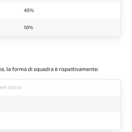
45%
10%
te, la forma di squadra è rispettivamente:
MPLESSIVA