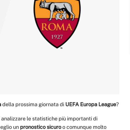
a
della prossima giornata di
UEFA Europa League
?
nalizzare le statistiche più importanti di
meglio un
pronostico sicuro
o comunque molto