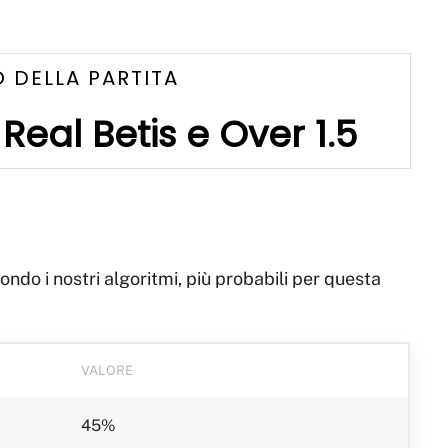
 DELLA PARTITA
eal Betis e Over 1.5
ondo i nostri algoritmi, più probabili per questa
VALORE
45%