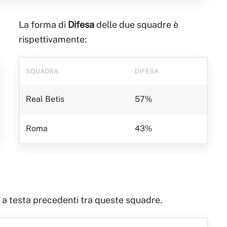
La forma di
Difesa
delle due squadre è
rispettivamente:
SQUADRA
DIFESA
Real Betis
57%
Roma
43%
a a testa precedenti tra queste squadre.