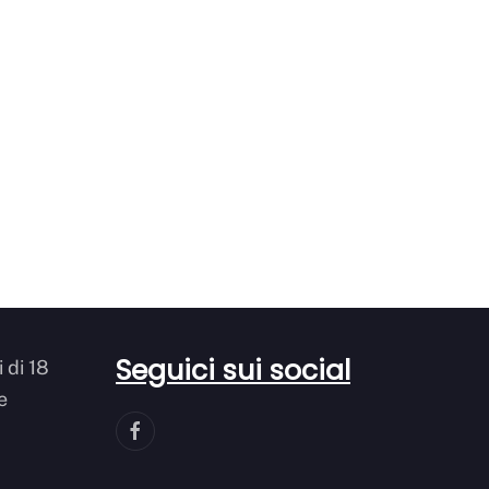
Seguici sui social
i di 18
e