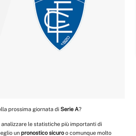
lla prossima giornata di
Serie A
?
nalizzare le statistiche più importanti di
meglio un
pronostico sicuro
o comunque molto