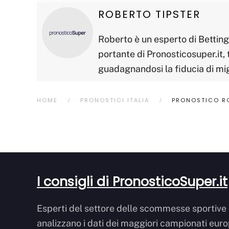
ROBERTO TIPSTER
Roberto è un esperto di Betting
portante di Pronosticosuper.it, 
guadagnandosi la fiducia di mig
HOME
PRONOSTICI ITALIA
PRONOSTICO RO
I consigli di PronosticoSuper.it
Esperti del settore delle scommesse sportive e
analizzano i dati dei maggiori campionati euro