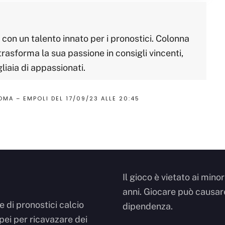
 con un talento innato per i pronostici. Colonna
trasforma la sua passione in consigli vincenti,
liaia di appassionati.
MA – EMPOLI DEL 17/09/23 ALLE 20:45
Il gioco è vietato ai minor
anni. Giocare può causar
 di pronostici calcio
dipendenza.
pei per ricavazare dei