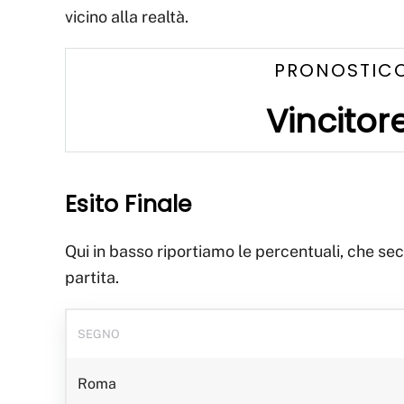
vicino alla realtà.
PRONOSTICO
Vincitor
Esito Finale
Qui in basso riportiamo le percentuali, che sec
partita.
SEGNO
Roma