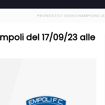
PRONOSTICI OGGI
CHAMPIONS L
poli del 17/09/23 alle