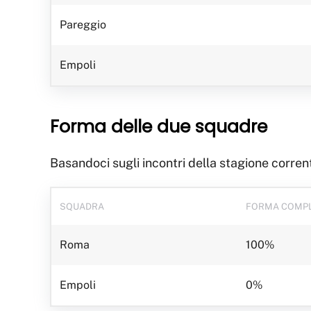
Pareggio
Empoli
Forma delle due squadre
Basandoci sugli incontri della stagione corren
SQUADRA
FORMA COMPL
Roma
100%
Empoli
0%