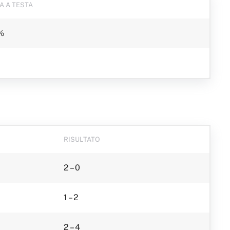
A A TESTA
%
RISULTATO
2 – 0
1 – 2
2 – 4