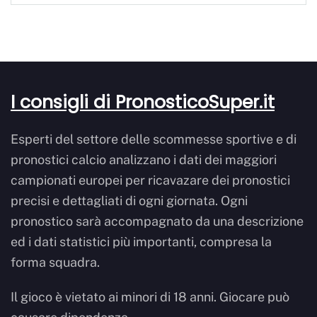
I consigli di PronosticoSuper.it
Esperti del settore delle scommesse sportive e di
pronostici calcio analizzano i dati dei maggiori
campionati europei per ricavazare dei pronostici
precisi e dettagliati di ogni giornata. Ogni
pronostico sarà accompagnato da una descrizione
ed i dati statistici più importanti, compresa la
forma squadra.
Il gioco è vietato ai minori di 18 anni. Giocare può