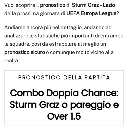
Vuoi scoprire il
pronostico
di
Sturm Graz
–
Lazio
della prossima giornata di
UEFA Europa League
?
Andiamo ancora più nel dettaglio, andando ad
analizzare le statistiche più importanti di entrambe
le squadre, così da estrapolare al meglio un
pronostico sicuro
o comunque molto vicino alla
realtà.
PRONOSTICO DELLA PARTITA
Combo Doppia Chance:
Sturm Graz o pareggio e
Over 1.5