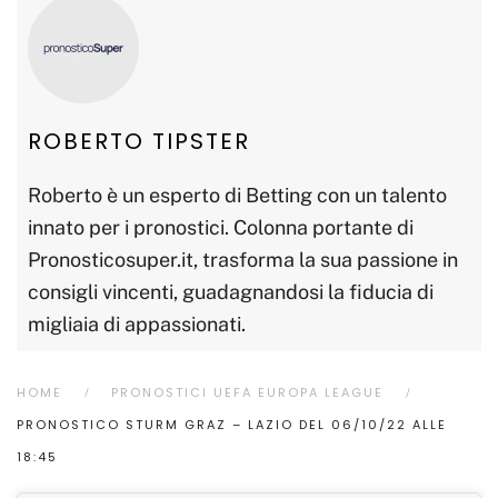
ROBERTO TIPSTER
Roberto è un esperto di Betting con un talento
innato per i pronostici. Colonna portante di
Pronosticosuper.it, trasforma la sua passione in
consigli vincenti, guadagnandosi la fiducia di
migliaia di appassionati.
HOME
PRONOSTICI UEFA EUROPA LEAGUE
PRONOSTICO STURM GRAZ – LAZIO DEL 06/10/22 ALLE
18:45