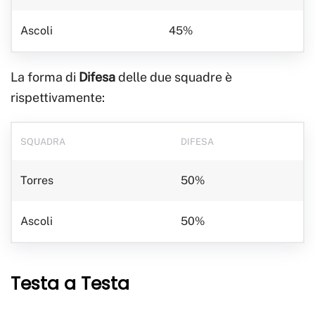
Ascoli
45%
La forma di
Difesa
delle due squadre è
rispettivamente:
SQUADRA
DIFESA
Torres
50%
Ascoli
50%
Testa a Testa