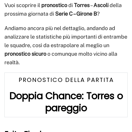
Vuoi scoprire il
pronostico
di
Torres
–
Ascoli
della
prossima giornata di
Serie C – Girone B
?
Andiamo ancora più nel dettaglio, andando ad
analizzare le statistiche più importanti di entrambe
le squadre, così da estrapolare al meglio un
pronostico sicuro
o comunque molto vicino alla
realtà.
PRONOSTICO DELLA PARTITA
Doppia Chance: Torres o
pareggio