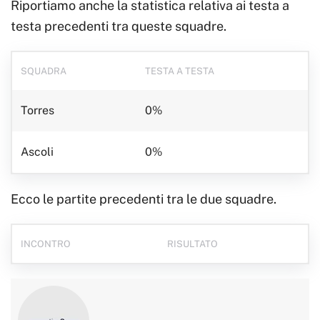
Riportiamo anche la statistica relativa ai testa a
testa precedenti tra queste squadre.
SQUADRA
TESTA A TESTA
Torres
0%
Ascoli
0%
Ecco le partite precedenti tra le due squadre.
INCONTRO
RISULTATO