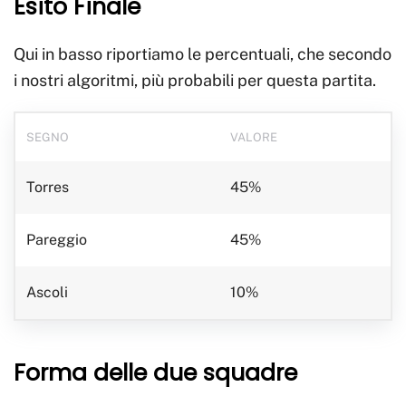
Esito Finale
Qui in basso riportiamo le percentuali, che secondo
i nostri algoritmi, più probabili per questa partita.
SEGNO
VALORE
Torres
45%
Pareggio
45%
Ascoli
10%
Forma delle due squadre