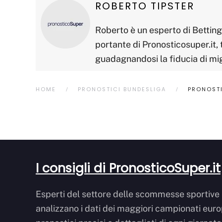
ROBERTO TIPSTER
Roberto è un esperto di Betting
portante di Pronosticosuper.it, 
guadagnandosi la fiducia di mig
HOME
PRONOSTICI BUNDESLIGA
PRONOSTI
I consigli di PronosticoSuper.it
Esperti del settore delle scommesse sportive e
analizzano i dati dei maggiori campionati euro