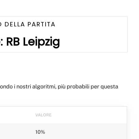
 DELLA PARTITA
: RB Leipzig
ondo i nostri algoritmi, più probabili per questa
VALORE
10%