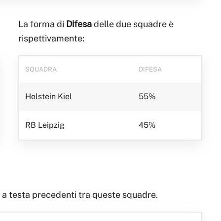
La forma di
Difesa
delle due squadre è
rispettivamente:
SQUADRA
DIFESA
Holstein Kiel
55%
RB Leipzig
45%
a a testa precedenti tra queste squadre.