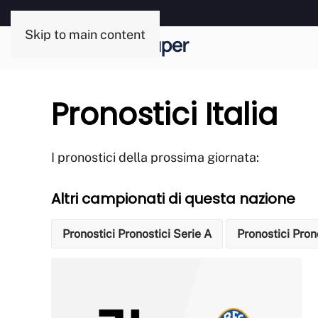
Skip to main content
Pronostici Italia
I pronostici della prossima giornata:
Altri campionati di questa nazione
Pronostici Pronostici Serie A
Pronostici Pron