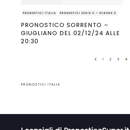
PRONOSTICI ITALIA
PRONOSTICI SERIE C – GIRONE C
PRONOSTICO SORRENTO –
GIUGLIANO DEL 02/12/24 ALLE
20:30
1
2
3
4
PRONOSTICI ITALIA