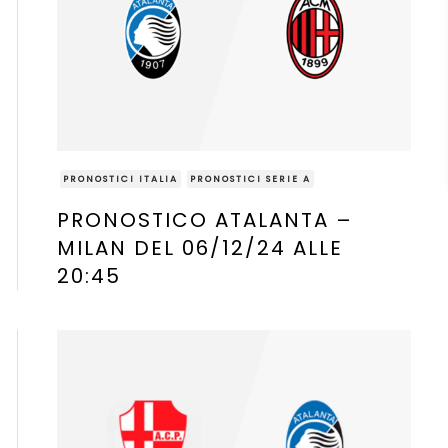
PRONOSTICI ITALIA
PRONOSTICI SERIE A
PRONOSTICO ATALANTA –
MILAN DEL 06/12/24 ALLE
20:45