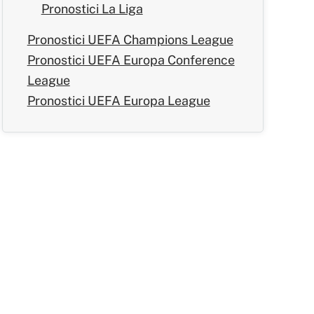
Pronostici La Liga
Pronostici UEFA Champions League
Pronostici UEFA Europa Conference
League
Pronostici UEFA Europa League