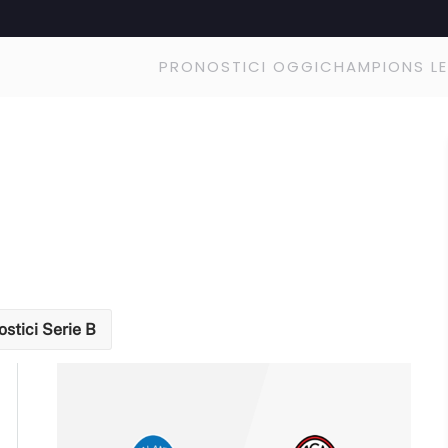
PRONOSTICI OGGI
CHAMPIONS L
ostici Serie B